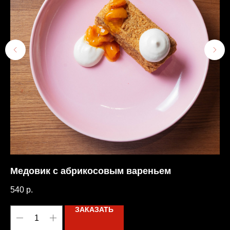
Медовик с абрикосовым вареньем
Ха
540
р.
58
ЗАКАЗАТЬ